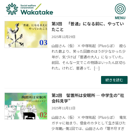
MENU
第3回 「普通」になる前に、やってい
たこと
2025年12月29日
山田さん（仮） × 中塚祐起（Plusらぼ） 殴ら
れた数より、笑った回数のほうが少なかった少
年が、気づけば「普通の大人」になっていた。 ――
前回、そんな一文でこの物語はいったん区切ら
れた。けれど、普通って、 […]
続きを読む
第2回 留置所は安眠所 ― 中学生の“社
会科見学”
2025年11月11日
山田さん（仮） × 中塚祐起（Plusらぼ） 電気
ガチャに始まり、借金のカタとして生き延びた
少年期――。第1回では、山田さんの「理不尽すぎ